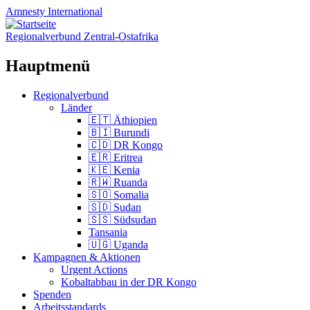
Amnesty
International
Regionalverbund Zentral-Ostafrika
Hauptmenü
Zum
Regionalverbund
Inhalt
Länder
springen
🇪🇹 Äthiopien
🇧🇮 Burundi
🇨🇩 DR Kongo
🇪🇷 Eritrea
🇰🇪 Kenia
🇷🇼 Ruanda
🇸🇴 Somalia
🇸🇩 Sudan
🇸🇸 Südsudan
Tansania
🇺🇬 Uganda
Kampagnen & Aktionen
Urgent Actions
Kobaltabbau in der DR Kongo
Spenden
Arbeitsstandards