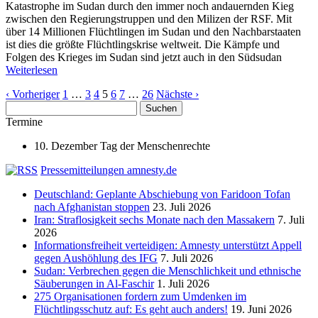
Katastrophe im Sudan durch den immer noch andauernden Kieg
zwischen den Regierungstruppen und den Milizen der RSF. Mit
über 14 Millionen Flüchtlingen im Sudan und den Nachbarstaaten
ist dies die größte Flüchtlingskrise weltweit. Die Kämpfe und
Folgen des Krieges im Sudan sind jetzt auch in den Südsudan
Weiterlesen
‹ Vorheriger
1
…
3
4
5
6
7
…
26
Nächste ›
Suchen
nach:
Termine
10. Dezember Tag der Menschenrechte
Pressemitteilungen amnesty.de
Deutschland: Geplante Abschiebung von Faridoon Tofan
nach Afghanistan stoppen
23. Juli 2026
Iran: Straflosigkeit sechs Monate nach den Massakern
7. Juli
2026
Informationsfreiheit verteidigen: Amnesty unterstützt Appell
gegen Aushöhlung des IFG
7. Juli 2026
Sudan: Verbrechen gegen die Menschlichkeit und ethnische
Säuberungen in Al-Faschir
1. Juli 2026
275 Organisationen fordern zum Umdenken im
Flüchtlingsschutz auf: Es geht auch anders!
19. Juni 2026