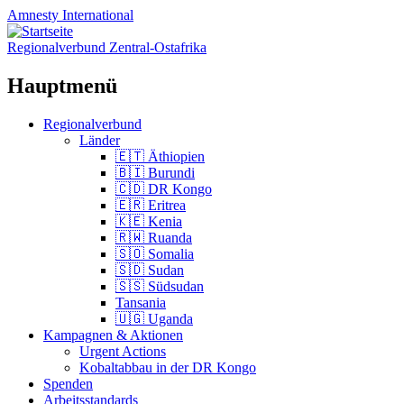
Amnesty
International
Regionalverbund Zentral-Ostafrika
Hauptmenü
Zum
Regionalverbund
Inhalt
Länder
springen
🇪🇹 Äthiopien
🇧🇮 Burundi
🇨🇩 DR Kongo
🇪🇷 Eritrea
🇰🇪 Kenia
🇷🇼 Ruanda
🇸🇴 Somalia
🇸🇩 Sudan
🇸🇸 Südsudan
Tansania
🇺🇬 Uganda
Kampagnen & Aktionen
Urgent Actions
Kobaltabbau in der DR Kongo
Spenden
Arbeitsstandards