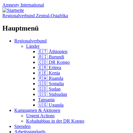
Amnesty
International
Regionalverbund Zentral-Ostafrika
Hauptmenü
Zum
Regionalverbund
Inhalt
Länder
springen
🇪🇹 Äthiopien
🇧🇮 Burundi
🇨🇩 DR Kongo
🇪🇷 Eritrea
🇰🇪 Kenia
🇷🇼 Ruanda
🇸🇴 Somalia
🇸🇩 Sudan
🇸🇸 Südsudan
Tansania
🇺🇬 Uganda
Kampagnen & Aktionen
Urgent Actions
Kobaltabbau in der DR Kongo
Spenden
Arbeitsstandards