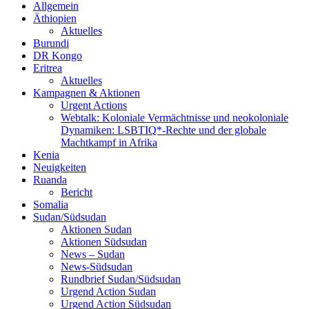
Allgemein
Äthiopien
Aktuelles
Burundi
DR Kongo
Eritrea
Aktuelles
Kampagnen & Aktionen
Urgent Actions
Webtalk: Koloniale Vermächtnisse und neokoloniale
Dynamiken: LSBTIQ*-Rechte und der globale
Machtkampf in Afrika
Kenia
Neuigkeiten
Ruanda
Bericht
Somalia
Sudan/Südsudan
Aktionen Sudan
Aktionen Südsudan
News – Sudan
News-Südsudan
Rundbrief Sudan/Südsudan
Urgend Action Sudan
Urgend Action Südsudan