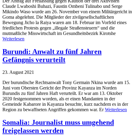
Der Antrag auf Freilassung gegen Kaution der drei Aktivisten
Claude Lwaboshi Buhazi, Faustin Ombeni Tulinabo und Serge
Mikindo Waso wurde am 26. November von einem Militärgericht in
Goma abgelehnt. Die Mitglieder der zivilgesellschaftlichen
Bewegung Jicho la Raiya waren am 18. Februar im Vorfeld eines
friedlichen Protests gegen „illegale Straßensteuern“ und die
mutmaßliche Misswirtschaft im Gesundheitsbezirk Kirotshe
Weiterlesen
Burundi: Anwalt zu fünf Jahren
Gefängnis verurteilt
23. August 2021
Der burundische Rechtsanwalt Tony Germain Nkina wurde am 15.
Juni vom Obersten Gericht der Provinz Kayanza im Norden
Burundis zu fünf Jahren Haft verurteilt. Er war am 13. Oktober
2020 festgenommen worden, als er einen Mandanten in der
Gemeinde Kabarore in Kayanza besuchte, kurz nachdem es in der
Region zu bewaffneten Angriffen gekommen war. Er
Weiterlesen
Somalia: Journalist muss umgehend
freigelassen werden