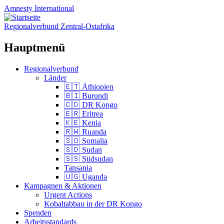
Amnesty
International
Regionalverbund Zentral-Ostafrika
Hauptmenü
Zum
Regionalverbund
Inhalt
Länder
springen
🇪🇹 Äthiopien
🇧🇮 Burundi
🇨🇩 DR Kongo
🇪🇷 Eritrea
🇰🇪 Kenia
🇷🇼 Ruanda
🇸🇴 Somalia
🇸🇩 Sudan
🇸🇸 Südsudan
Tansania
🇺🇬 Uganda
Kampagnen & Aktionen
Urgent Actions
Kobaltabbau in der DR Kongo
Spenden
Arbeitsstandards