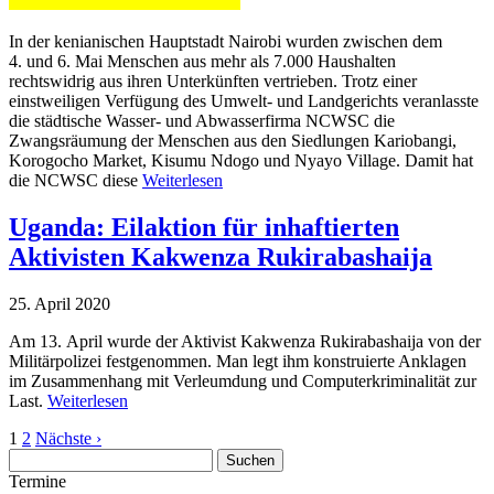
In der kenianischen Hauptstadt Nairobi wurden zwischen dem
4. und 6. Mai Menschen aus mehr als 7.000 Haushalten
rechtswidrig aus ihren Unterkünften vertrieben. Trotz einer
einstweiligen Verfügung des Umwelt- und Landgerichts veranlasste
die städtische Wasser- und Abwasserfirma NCWSC die
Zwangsräumung der Menschen aus den Siedlungen Kariobangi,
Korogocho Market, Kisumu Ndogo und Nyayo Village. Damit hat
die NCWSC diese
Weiterlesen
Uganda: Eilaktion für inhaftierten
Aktivisten Kakwenza Rukirabashaija
25. April 2020
Am 13.
April wurde der Aktivist Kakwenza Rukirabashaija von der
Militärpolizei festgenommen. Man legt ihm konstruierte Anklagen
im Zusammenhang mit Verleumdung und Computerkriminalität zur
Last.
Weiterlesen
1
2
Nächste ›
Suchen
nach:
Termine