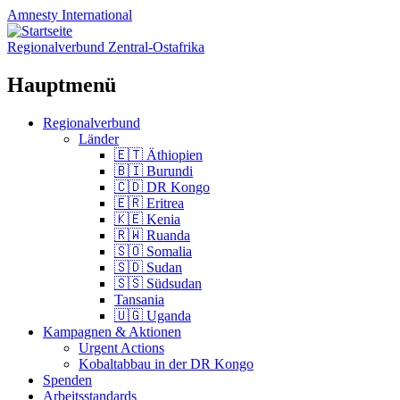
Amnesty
International
Regionalverbund Zentral-Ostafrika
Hauptmenü
Zum
Regionalverbund
Inhalt
Länder
springen
🇪🇹 Äthiopien
🇧🇮 Burundi
🇨🇩 DR Kongo
🇪🇷 Eritrea
🇰🇪 Kenia
🇷🇼 Ruanda
🇸🇴 Somalia
🇸🇩 Sudan
🇸🇸 Südsudan
Tansania
🇺🇬 Uganda
Kampagnen & Aktionen
Urgent Actions
Kobaltabbau in der DR Kongo
Spenden
Arbeitsstandards