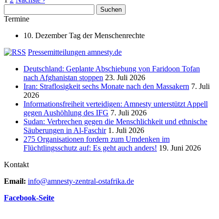
Suchen
nach:
Termine
10. Dezember Tag der Menschenrechte
Pressemitteilungen amnesty.de
Deutschland: Geplante Abschiebung von Faridoon Tofan
nach Afghanistan stoppen
23. Juli 2026
Iran: Straflosigkeit sechs Monate nach den Massakern
7. Juli
2026
Informationsfreiheit verteidigen: Amnesty unterstützt Appell
gegen Aushöhlung des IFG
7. Juli 2026
Sudan: Verbrechen gegen die Menschlichkeit und ethnische
Säuberungen in Al-Faschir
1. Juli 2026
275 Organisationen fordern zum Umdenken im
Flüchtlingsschutz auf: Es geht auch anders!
19. Juni 2026
Kontakt
Email:
info@amnesty-zentral-ostafrika.de
Facebook-Seite