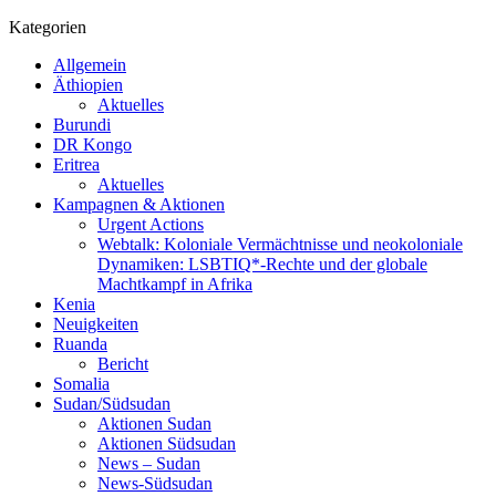
Kategorien
Allgemein
Äthiopien
Aktuelles
Burundi
DR Kongo
Eritrea
Aktuelles
Kampagnen & Aktionen
Urgent Actions
Webtalk: Koloniale Vermächtnisse und neokoloniale
Dynamiken: LSBTIQ*-Rechte und der globale
Machtkampf in Afrika
Kenia
Neuigkeiten
Ruanda
Bericht
Somalia
Sudan/Südsudan
Aktionen Sudan
Aktionen Südsudan
News – Sudan
News-Südsudan