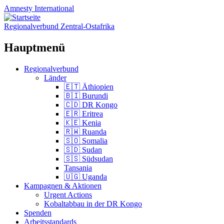
Amnesty
International
Regionalverbund Zentral-Ostafrika
Hauptmenü
Zum
Regionalverbund
Inhalt
Länder
springen
🇪🇹 Äthiopien
🇧🇮 Burundi
🇨🇩 DR Kongo
🇪🇷 Eritrea
🇰🇪 Kenia
🇷🇼 Ruanda
🇸🇴 Somalia
🇸🇩 Sudan
🇸🇸 Südsudan
Tansania
🇺🇬 Uganda
Kampagnen & Aktionen
Urgent Actions
Kobaltabbau in der DR Kongo
Spenden
Arbeitsstandards