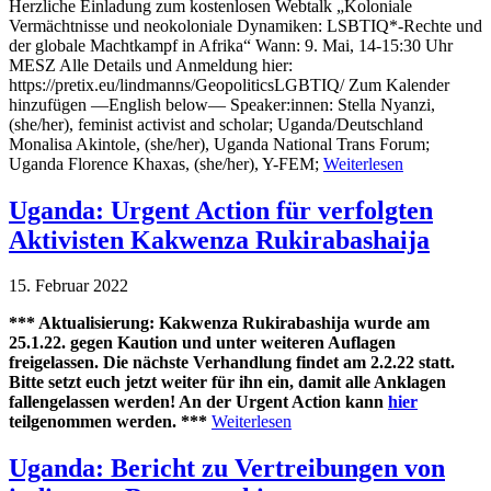
Herzliche Einladung zum kostenlosen Webtalk „Koloniale
Vermächtnisse und neokoloniale Dynamiken: LSBTIQ*-Rechte und
der globale Machtkampf in Afrika“ Wann: 9. Mai, 14-15:30 Uhr
MESZ Alle Details und Anmeldung hier:
https://pretix.eu/lindmanns/GeopoliticsLGBTIQ/ Zum Kalender
hinzufügen —English below— Speaker:innen: Stella Nyanzi,
(she/her), feminist activist and scholar; Uganda/Deutschland
Monalisa Akintole, (she/her), Uganda National Trans Forum;
Uganda Florence Khaxas, (she/her), Y-FEM;
Weiterlesen
Uganda: Urgent Action für verfolgten
Aktivisten Kakwenza Rukirabashaija
15. Februar 2022
*** Aktualisierung: Kakwenza Rukirabashija wurde am
25.1.22. gegen Kaution und unter weiteren Auflagen
freigelassen. Die nächste Verhandlung findet am 2.2.22 statt.
Bitte setzt euch jetzt weiter für ihn ein, damit alle Anklagen
fallengelassen werden! An der Urgent Action kann
hier
teilgenommen werden. ***
Weiterlesen
Uganda: Bericht zu Vertreibungen von