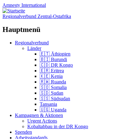
Amnesty
International
Regionalverbund Zentral-Ostafrika
Hauptmenü
Zum
Regionalverbund
Inhalt
Länder
springen
🇪🇹 Äthiopien
🇧🇮 Burundi
🇨🇩 DR Kongo
🇪🇷 Eritrea
🇰🇪 Kenia
🇷🇼 Ruanda
🇸🇴 Somalia
🇸🇩 Sudan
🇸🇸 Südsudan
Tansania
🇺🇬 Uganda
Kampagnen & Aktionen
Urgent Actions
Kobaltabbau in der DR Kongo
Spenden
Arbeitsstandards