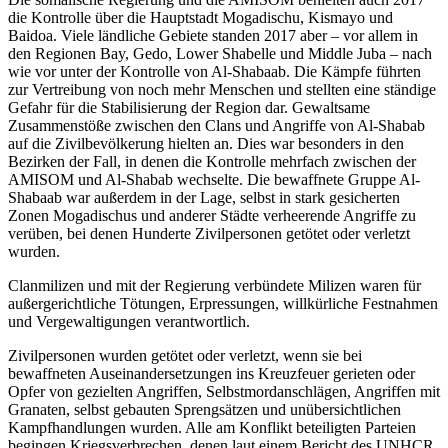
die Kontrolle über die Hauptstadt Mogadischu, Kismayo und
Baidoa. Viele ländliche Gebiete standen 2017 aber – vor allem in
den Regionen Bay, Gedo, Lower Shabelle und Middle Juba – nach
wie vor unter der Kontrolle von Al-Shabaab. Die Kämpfe führten
zur Vertreibung von noch mehr Menschen und stellten eine ständige
Gefahr für die Stabilisierung der Region dar. Gewaltsame
Zusammenstöße zwischen den Clans und Angriffe von Al-Shabab
auf die Zivilbevölkerung hielten an. Dies war besonders in den
Bezirken der Fall, in denen die Kontrolle mehrfach zwischen der
AMISOM und Al-Shabab wechselte. Die bewaffnete Gruppe Al-
Shabaab war außerdem in der Lage, selbst in stark gesicherten
Zonen Mogadischus und anderer Städte verheerende Angriffe zu
verüben, bei denen Hunderte Zivilpersonen getötet oder verletzt
wurden.
Clanmilizen und mit der Regierung verbündete Milizen waren für
außergerichtliche Tötungen, Erpressungen, willkürliche Festnahmen
und Vergewaltigungen verantwortlich.
Zivilpersonen wurden getötet oder verletzt, wenn sie bei
bewaffneten Auseinandersetzungen ins Kreuzfeuer gerieten oder
Opfer von gezielten Angriffen, Selbstmordanschlägen, Angriffen mit
Granaten, selbst gebauten Sprengsätzen und unübersichtlichen
Kampfhandlungen wurden. Alle am Konflikt beteiligten Parteien
begingen Kriegsverbrechen, denen laut einem Bericht des UNHCR