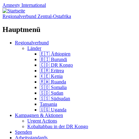
Amnesty
International
Regionalverbund Zentral-Ostafrika
Hauptmenü
Zum
Regionalverbund
Inhalt
Länder
springen
🇪🇹 Äthiopien
🇧🇮 Burundi
🇨🇩 DR Kongo
🇪🇷 Eritrea
🇰🇪 Kenia
🇷🇼 Ruanda
🇸🇴 Somalia
🇸🇩 Sudan
🇸🇸 Südsudan
Tansania
🇺🇬 Uganda
Kampagnen & Aktionen
Urgent Actions
Kobaltabbau in der DR Kongo
Spenden
Arbeitsstandards