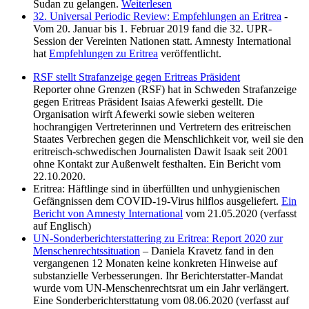
Sudan zu gelangen.
Weiterlesen
32. Universal Periodic Review: Empfehlungen an Eritrea
-
Vom 20. Januar bis 1. Februar 2019 fand die 32. UPR-
Session der Vereinten Nationen statt. Amnesty International
hat
Empfehlungen zu Eritrea
veröffentlicht.
RSF stellt Strafanzeige gegen Eritreas Präsident
Reporter ohne Grenzen (RSF) hat in Schweden Strafanzeige
gegen Eritreas Präsident Isaias Afewerki gestellt. Die
Organisation wirft Afewerki sowie sieben weiteren
hochrangigen Vertreterinnen und Vertretern des eritreischen
Staates Verbrechen gegen die Menschlichkeit vor, weil sie den
eritreisch-schwedischen Journalisten Dawit Isaak seit 2001
ohne Kontakt zur Außenwelt festhalten. Ein Bericht vom
22.10.2020.
Eritrea: Häftlinge sind in überfüllten und unhygienischen
Gefängnissen dem COVID-19-Virus hilflos ausgeliefert.
Ein
Bericht von Amnesty International
vom 21.05.2020 (verfasst
auf Englisch)
UN-Sonderberichterstattering zu Eritrea: Report 2020 zur
Menschenrechtssituation
– Daniela Kravetz fand in den
vergangenen 12 Monaten keine konkreten Hinweise auf
substanzielle Verbesserungen. Ihr Berichterstatter-Mandat
wurde vom UN-Menschenrechtsrat um ein Jahr verlängert.
Eine Sonderberichtersttatung vom 08.06.2020 (verfasst auf