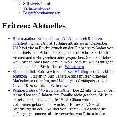
Selbstverständnis
Verhaltenskodex
Begriffsbestimmungen
Eritrea: Aktuelles
Briefmarathon Eritrea: Ciham Ali Ahmed seit 9 Jahren
inhaftiert
-
Ciham Ali ist 15 Jahre alt, als sie im Dezember
2012 bei einem Fluchtversuch an der Grenze zum Sudan von
den eritreischen Behörden festgenommen wird. Seitdem hat
sie niemand mehr gesehen oder gesprochen. Seit neun Jahren
weiß nicht einmal ihre Familie, wo Ciham ist, wie es ihr geht,
ob sie noch lebt. Sie hat keinen
Weiterlesen
Staaten in Sub-Sahara Afrika müssen Häftlinge vor Covid-19
schützen
-
Staaten in Sub-Sahara Afrika müssen dringend
Maßnahmen ergreifen, um Häftlinge in Gefängnissen vor
Covid-19 zu schützen.
Weiterlesen
Petition Eritrea: Wo ist Ciham Ali?
-
Die 22 jährige Ciham Ali
Ahmed hat seit 5 Jahren ihre Familie nicht gesehen. Sie ist in
eritreischer Haft seitdem sie 15 ist. Ciham wurde in
Californien geboren und wuchs in Eritrea auf: Sie ist
Staatsbürgerin der USA und von Eritrea. 2012 wurde sie
gefangengenommen, als sie versuchte von Eritrea in den