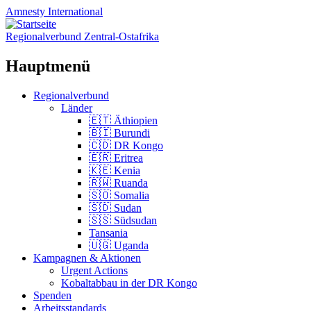
Amnesty
International
Regionalverbund Zentral-Ostafrika
Hauptmenü
Zum
Regionalverbund
Inhalt
Länder
springen
🇪🇹 Äthiopien
🇧🇮 Burundi
🇨🇩 DR Kongo
🇪🇷 Eritrea
🇰🇪 Kenia
🇷🇼 Ruanda
🇸🇴 Somalia
🇸🇩 Sudan
🇸🇸 Südsudan
Tansania
🇺🇬 Uganda
Kampagnen & Aktionen
Urgent Actions
Kobaltabbau in der DR Kongo
Spenden
Arbeitsstandards