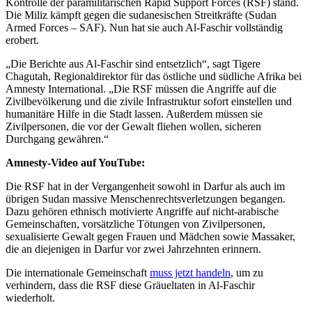
Kontrolle der paramilitärischen Rapid Support Forces (RSF) stand.
Die Miliz kämpft gegen die sudanesischen Streitkräfte (Sudan
Armed Forces – SAF). Nun hat sie auch Al-Faschir vollständig
erobert.
„Die Berichte aus Al-Faschir sind entsetzlich“, sagt Tigere
Chagutah, Regionaldirektor für das östliche und südliche Afrika bei
Amnesty International. „Die RSF müssen die Angriffe auf die
Zivilbevölkerung und die zivile Infrastruktur sofort einstellen und
humanitäre Hilfe in die Stadt lassen. Außerdem müssen sie
Zivilpersonen, die vor der Gewalt fliehen wollen, sicheren
Durchgang gewähren.“
Amnesty-Video auf YouTube:
Die RSF hat in der Vergangenheit sowohl in Darfur als auch im
übrigen Sudan massive Menschenrechtsverletzungen begangen.
Dazu gehören ethnisch motivierte Angriffe auf nicht-arabische
Gemeinschaften, vorsätzliche Tötungen von Zivilpersonen,
sexualisierte Gewalt gegen Frauen und Mädchen sowie Massaker,
die an diejenigen in Darfur vor zwei Jahrzehnten erinnern.
Die internationale Gemeinschaft
muss jetzt handeln
, um zu
verhindern, dass die RSF diese Gräueltaten in Al-Faschir
wiederholt.