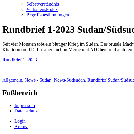
Selbstverständnis
Verhaltenskodex
Begriffsbestimmungen
Rundbrief 1-2023 Sudan/Südsu
Seit vier Monaten tobt ein blutiger Krieg im Sudan. Der brutale M
Khartoum und Dafur, aber auch in Meroe und Al Obeid und anderen L
Rundbrief 1_2023
Allgemein
,
News - Sudan
,
News-Südsudan
,
Rundbrief Sudan/Südsu
Fußbereich
Impressum
Datenschutz
Login
Archiv