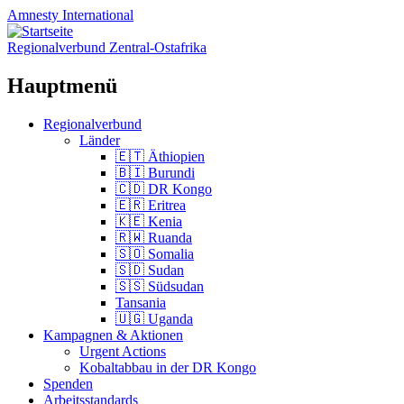
Amnesty
International
Regionalverbund Zentral-Ostafrika
Hauptmenü
Zum
Regionalverbund
Inhalt
Länder
springen
🇪🇹 Äthiopien
🇧🇮 Burundi
🇨🇩 DR Kongo
🇪🇷 Eritrea
🇰🇪 Kenia
🇷🇼 Ruanda
🇸🇴 Somalia
🇸🇩 Sudan
🇸🇸 Südsudan
Tansania
🇺🇬 Uganda
Kampagnen & Aktionen
Urgent Actions
Kobaltabbau in der DR Kongo
Spenden
Arbeitsstandards