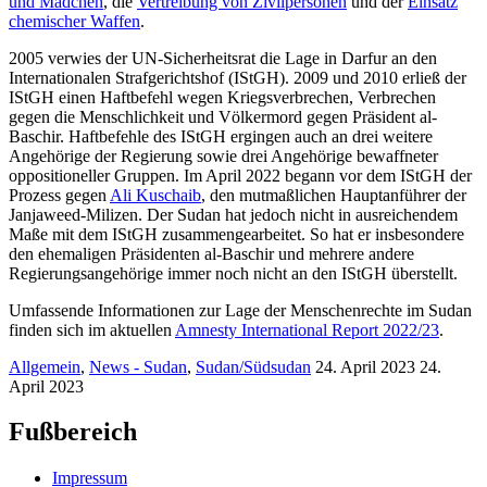
und Mädchen
, die
Vertreibung von Zivilpersonen
und der
Einsatz
chemischer Waffen
.
2005 verwies der UN-Sicherheitsrat die Lage in Darfur an den
Internationalen Strafgerichtshof (IStGH). 2009 und 2010 erließ der
IStGH einen Haftbefehl wegen Kriegsverbrechen, Verbrechen
gegen die Menschlichkeit und Völkermord gegen Präsident al-
Baschir. Haftbefehle des IStGH ergingen auch an drei weitere
Angehörige der Regierung sowie drei Angehörige bewaffneter
oppositioneller Gruppen. Im April 2022 begann vor dem IStGH der
Prozess gegen
Ali Kuschaib
, den mutmaßlichen Hauptanführer der
Janjaweed-Milizen. Der Sudan hat jedoch nicht in ausreichendem
Maße mit dem IStGH zusammengearbeitet. So hat er insbesondere
den ehemaligen Präsidenten al-Baschir und mehrere andere
Regierungsangehörige immer noch nicht an den IStGH überstellt.
Umfassende Informationen zur Lage der Menschenrechte im Sudan
finden sich im aktuellen
Amnesty International Report 2022/23
.
Allgemein
,
News - Sudan
,
Sudan/Südsudan
24. April 2023
24.
April 2023
Fußbereich
Impressum