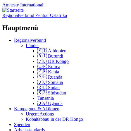
Amnesty
International
Regionalverbund Zentral-Ostafrika
Hauptmenü
Zum
Regionalverbund
Inhalt
Länder
springen
🇪🇹 Äthiopien
🇧🇮 Burundi
🇨🇩 DR Kongo
🇪🇷 Eritrea
🇰🇪 Kenia
🇷🇼 Ruanda
🇸🇴 Somalia
🇸🇩 Sudan
🇸🇸 Südsudan
Tansania
🇺🇬 Uganda
Kampagnen & Aktionen
Urgent Actions
Kobaltabbau in der DR Kongo
Spenden
Arbeitsstandards