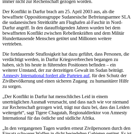
immer nicht zur Rechenschaft gezogen worden.
Der Konflikt in Darfur brach am 25. April 2003 aus, als die
bewaffnete Oppositionsgruppe Sudanesische Befreiungsarmee SLA
die sudanesischen Streitkräfte am Flughafen al-Faschir in Nord-
Darfur angriff. In den darauffolgenden Jahren wurden bei dem
bewaffneten Konflikt zwischen Rebellenkräften und dem Militär
Hunderttausende Menschen getötet und Millionen weitere
vertrieben.
Die fortdauernde Straflosigkeit hat dazu geführt, dass Personen, die
verdächtigt werden, in Darfur Kriegsverbrechen begangen zu
haben, sich bis heute in führenden Positionen befinden – ein
weiterer Umstand, der zur derzeitigen Gewalt im Sudan beiträgt.
Amnesty International fordert alle Parteien auf
, für den Schutz der
Zivilbevölkerung und einen sicheren Zugang zu humanitärer Hilfe
zu sorgen.
„Der Konflikt in Darfur hat menschliches Leid in einem
unerträglichen Ausmaß verursacht, und dass nach wie vor niemand
zur Rechenschaft gezogen wird, trägt nur dazu bei, dass das Leiden
weitergeht“, sagt Tigere Chagutah, Regionaldirektor von Amnesty
International für das östliche und südliche Afrika.
„In den vergangenen Tagen wurden erneut Zivilpersonen durch den
Einsatz schwerer Waffen in dicht besiedelten Gebieten getötet. Es ist