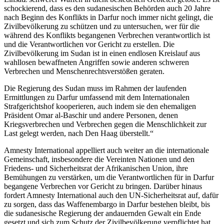
schockierend, dass es den sudanesischen Behörden auch 20 Jahre
nach Beginn des Konflikts in Darfur noch immer nicht gelingt, die
Zivilbevölkerung zu schützen und zu untersuchen, wer für die
während des Konflikts begangenen Verbrechen verantwortlich ist
und die Verantwortlichen vor Gericht zu erstellen. Die
Zivilbevölkerung im Sudan ist in einen endlosen Kreislauf aus
wahllosen bewaffneten Angriffen sowie anderen schweren
Verbrechen und Menschenrechtsverstößen geraten.
Die Regierung des Sudan muss im Rahmen der laufenden
Ermittlungen zu Darfur umfassend mit dem Internationalen
Strafgerichtshof kooperieren, auch indem sie den ehemaligen
Präsident Omar al-Baschir und andere Personen, denen
Kriegsverbrechen und Verbrechen gegen die Menschlichkeit zur
Last gelegt werden, nach Den Haag überstellt.“
Amnesty International appelliert auch weiter an die internationale
Gemeinschaft, insbesondere die Vereinten Nationen und den
Friedens- und Sicherheitsrat der Afrikanischen Union, ihre
Bemühungen zu verstärken, um die Verantwortlichen für in Darfur
begangene Verbrechen vor Gericht zu bringen. Darüber hinaus
fordert Amnesty International auch den UN-Sicherheitsrat auf, dafür
zu sorgen, dass das Waffenembargo in Darfur bestehen bleibt, bis
die sudanesische Regierung der andauernden Gewalt ein Ende
gesetzt und sich zum Schutz der Zivilbevölkerung verpflichtet hat