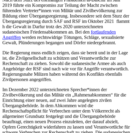
2019 führte ein Kompromiss zur Teilung der Macht zwischen
führenden Vertreter*innen von Militär und Zivilbevölkerung zur
Bildung einer Übergangsregierung. Insbesondere seit dem Sturz der
Übergangsregierung durch SAF und RSF im Oktober 2021 flammt
h die Gewalt in Darfur trotz des 2020 unterzeichneten
sudanesischen Friedensabkommen an. Bei den
fortlaufenden
Angriffen
werden rechtswidrige Tötungen, Schläge, sexualisierte
Gewalt, Plünderungen begangen und Dörfer niedergebrannt.
Die Regierung muss endlich zeigen, dass sie bereit und in der Lage
ist, die Zivilgesellschaft zu schützen und Verantwortliche zur
Rechenschaft zu ziehen. Sowohl die sudanesische Armee als auch
Angehörige der RSF sind nach wie vor für Angriffe verantwortlich.
Regierungsnahe Milizen haben während des Konflikts ebenfalls
Zivilpersonen angegriffen.
Im Dezember 2022 unterzeichneten Sprecher*innen der
Zivilbevölkerung und das Militär ein „Rahmenabkommen“ für die
Einrichtung einer neuen, auf zwei Jahre angelegten zivilen
Übergangsbehörde. In dem Abkommen wird die
Rechenschaftspflicht für Verbrechen unter dem Völkerrecht als
allgemeiner Grundsatz festgelegt und die Übergangsbehörde
beauftragt, einen neuen Prozess einzuleiten, der darauf abzielt,
Opfern Gerechtigkeit widerfahren zu lassen und Verantwortliche für
schwere Verbrechen zur Rechenschaft zu ziehen. Die sudanesischen