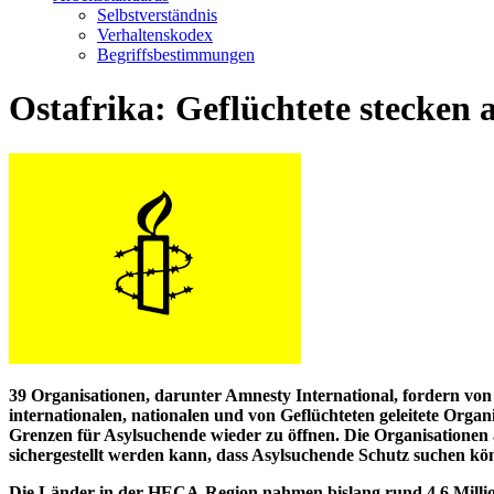
Selbstverständnis
Verhaltenskodex
Begriffsbestimmungen
Ostafrika: Geflüchtete stecken 
39 Organisationen, darunter Amnesty International, fordern v
internationalen, nationalen und von Geflüchteten geleitete Orga
Grenzen für Asylsuchende wieder zu öffnen. Die Organisationen 
sichergestellt werden kann, dass Asylsuchende Schutz suchen k
Die Länder in der HECA-Region nahmen bislang rund 4,6 Millio