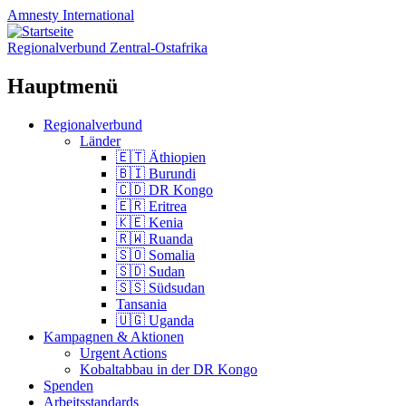
Amnesty
International
Regionalverbund Zentral-Ostafrika
Hauptmenü
Zum
Regionalverbund
Inhalt
Länder
springen
🇪🇹 Äthiopien
🇧🇮 Burundi
🇨🇩 DR Kongo
🇪🇷 Eritrea
🇰🇪 Kenia
🇷🇼 Ruanda
🇸🇴 Somalia
🇸🇩 Sudan
🇸🇸 Südsudan
Tansania
🇺🇬 Uganda
Kampagnen & Aktionen
Urgent Actions
Kobaltabbau in der DR Kongo
Spenden
Arbeitsstandards