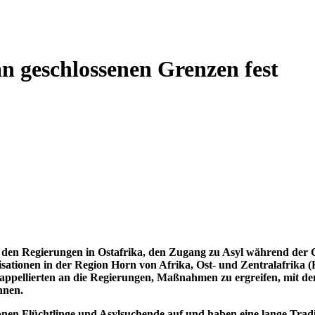
an geschlossenen Grenzen fest
on den Regierungen in Ostafrika, den Zugang zu Asyl während de
nisationen in der Region Horn von Afrika, Ost- und Zentralafrika
appellierten an die Regierungen, Maßnahmen zu ergreifen, mit den
önnen.
nen Flüchtlinge und Asylsuchende auf und haben eine lange Trad