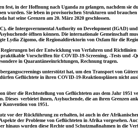
fest, in der Hoffnung nach Uganda zu gelangen, nachdem sie du
en wurden. Sie leben in provisorischen Strukturen und brauchen
a hat seine Grenzen am 20. März 2020 geschlossen.
C), die Intergovernmental Authority on Development (IGAD) und
Asylsuchende öffnen können. Die internationale Gemeinschaft muss 
sagte Lydia Zigomo, die Regionaldirektorin von Oxfam für die Regi
n Regierungen bei der Entwicklung von Verfahren und Richtlinien 
en praktikable Vorschriften für COVID-19-Screening, -Tests und
esondere in Quarantäneeinrichtungen, Rechnung tragen.
gangsscreenings unterstützt hat, um den Transport von Gütern 
ürfen Geflüchtete in ihren COVID-19-Reaktionsplänen nicht ausl
n über die Rechtsstellung von Geflüchteten aus dem Jahr 1951 ve
en. Dieses verbietet ihnen, Asylsuchende, die an ihren Grenzen 
er Konvention von 1951.
z vor der Rückführung zu erhalten, ist auch in der Afrikanisch
Aspekte der Probleme von Geflüchteten in Afrika vorgesehen. Auc
ber hinaus wurden diese Rechte und Schutzmaßnahmen in die Verf