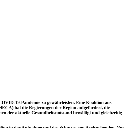
r COVID-19-Pandemie zu gewährleisten.
Eine Koalition aus
 (HECA) hat die Regierungen der Region aufgefordert, die
en der aktuelle Gesundheitsnotstand bewältigt und gleichzeitig
ition in der Aufnahme und des Schutzes von Asylsuchenden. Vor