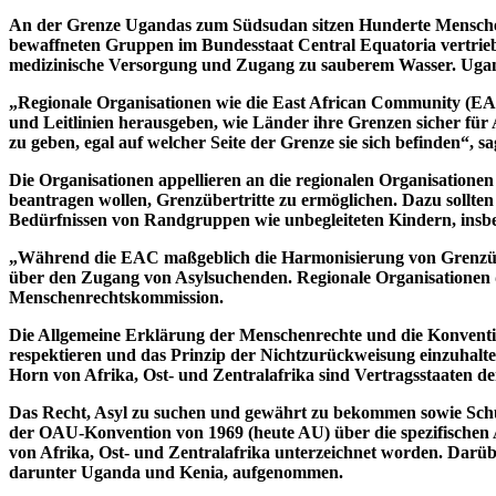
An der Grenze Ugandas zum Südsudan sitzen Hunderte Menschen 
bewaffneten Gruppen im Bundesstaat Central Equatoria vertrieb
medizinische Versorgung und Zugang zu sauberem Wasser. Ugand
„Regionale Organisationen wie die East African Community (EA
und Leitlinien herausgeben, wie Länder ihre Grenzen sicher für 
zu geben, egal auf welcher Seite der Grenze sie sich befinden“, 
Die Organisationen appellieren an die regionalen Organisatione
beantragen wollen, Grenzübertritte zu ermöglichen. Dazu sollt
Bedürfnissen von Randgruppen wie unbegleiteten Kindern, insb
„Während die EAC maßgeblich die Harmonisierung von Grenzüber
über den Zugang von Asylsuchenden. Regionale Organisationen d
Menschenrechtskommission.
Die Allgemeine Erklärung der Menschenrechte und die Konventio
respektieren und das Prinzip der Nichtzurückweisung einzuhalt
Horn von Afrika, Ost- und Zentralafrika sind Vertragsstaaten d
Das Recht, Asyl zu suchen und gewährt zu bekommen sowie Schut
der OAU-Konvention von 1969 (heute AU) über die spezifischen 
von Afrika, Ost- und Zentralafrika unterzeichnet worden. Darü
darunter Uganda und Kenia, aufgenommen.