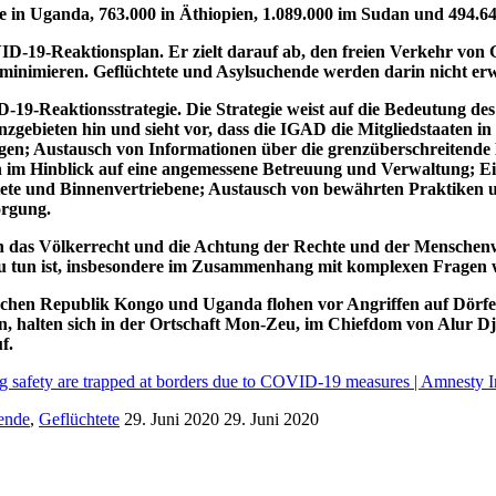
e in Uganda, 763.000 in Äthiopien, 1.089.000 im Sudan und 494.64
ID-19-Reaktionsplan. Er zielt darauf ab, den freien Verkehr von 
 minimieren. Geflüchtete und Asylsuchende werden darin nicht er
-19-Reaktionsstrategie. Die Strategie weist auf die Bedeutung de
bieten hin und sieht vor, dass die IGAD die Mitgliedstaaten in
; Austausch von Informationen über die grenzüberschreitende 
im Hinblick auf eine angemessene Betreuung und Verwaltung; Ei
ete und Binnenvertriebene; Austausch von bewährten Praktiken
orgung.
h an das Völkerrecht und die Achtung der Rechte und der Menschen
dies zu tun ist, insbesondere im Zusammenhang mit komplexen Fr
schen Republik Kongo und Uganda flohen vor Angriffen auf Dörf
n, halten sich in der Ortschaft Mon-Zeu, im Chiefdom von Alur 
f.
ng safety are trapped at borders due to COVID-19 measures | Amnesty I
ende
,
Geflüchtete
29. Juni 2020
29. Juni 2020