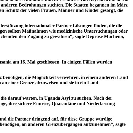
er anderen Bedrohungen suchten. Die Staaten begannen im März
n Schutz der vielen Frauen, Männer und Kinder gesorgt, die
erstützung internationaler Partner Lösungen finden, die die
erungen sollten Maßnahmen wie medizinische Untersuchungen oder
suchenden den Zugang zu gewähren“, sagte Deprose Muchena,
ania am 16. Mai geschlossen. In einigen Fällen wurden
tz benötigen, die Möglichkeit verwehren, in einem anderen Land
 an einer Grenze abzuweisen und sie in ein Land
die darauf warten, in Uganda Asyl zu suchen. Nach der
ge, ihre sichere Einreise, Quarantäne und Niederlassung
nd die Partner dringend auf, für diese Gruppe würdige
 benötigen, an anderen Grenzübergängen aufzunehmen“, sagte