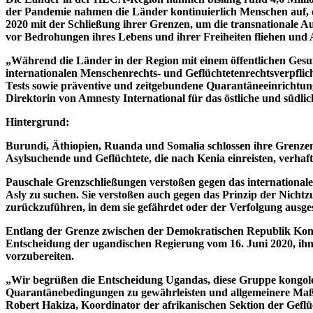
der Pandemie nahmen die Länder kontinuierlich Menschen auf, d
2020 mit der Schließung ihrer Grenzen, um die transnationale 
vor Bedrohungen ihres Lebens und ihrer Freiheiten fliehen und
„Während die Länder in der Region mit einem öffentlichen Gesun
internationalen Menschenrechts- und Geflüchtetenrechtsverpflic
Tests sowie präventive und zeitgebundene Quarantäneeinricht
Direktorin von Amnesty International für das östliche und südlic
Hintergrund:
Burundi, Äthiopien, Ruanda und Somalia schlossen ihre Grenzen
Asylsuchende und Geflüchtete, die nach Kenia einreisten, verhaf
Pauschale Grenzschließungen verstoßen gegen das internationale
Asly zu suchen. Sie verstoßen auch gegen das Prinzip der Nicht
zurückzuführen, in dem sie gefährdet oder der Verfolgung ausge
Entlang der Grenze zwischen der Demokratischen Republik Kong
Entscheidung der ugandischen Regierung vom 16. Juni 2020, ihne
vorzubereiten.
„Wir begrüßen die Entscheidung Ugandas, diese Gruppe kongole
Quarantänebedingungen zu gewährleisten und allgemeinere Maß
Robert Hakiza, Koordinator der afrikanischen Sektion der Gefl