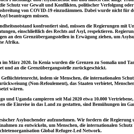
ie Schutz vor Gewalt und Konflikten, politischer Verfolgung od
Ausbreitung von COVID-19 einzudämmen. Dabei wurde nicht für de
 Asyl beantragen müssen.
dheitsnotstand konfrontiert sind, müssen die Regierungen mit Unt
htungen, einschließlich des Rechts auf Asyl, respektieren. Regi
ungen an den Grenzübergangsstellen in Erwägung ziehen, um Asyl
he Afrika.
 im März 2020. In Kenia wurden die Grenzen zu Somalia und Tans
tet und an die Grenzübergangsstelle zurückgeschickt.
 Geflüchtetenrecht, indem sie Menschen, die internationalen Schu
zurückweisung (Non-Refoulement), das Staaten verbietet, Menschen
setzt wären.
o und Uganda campieren seit Mai 2020 etwa 10.000 Vertriebene, 
n die Einreise in das Land zu gestatten, sind Bemühungen im Gan
sischer Asylsuchender aufzunehmen. Wir fordern die Regierung u
nahmen zu entwickeln, um Menschen, die internationalen Schutz
üchtetenorganisation Global Refugee-Led Network.