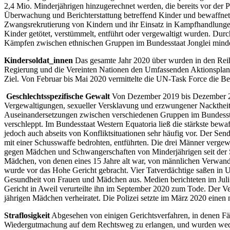
2,4 Mio. Minderjährigen hinzugerechnet werden, die bereits vor der
Überwachung und Berichterstattung betreffend Kinder und bewaffnet
Zwangsrekrutierung von Kindern und ihr Einsatz in Kampfhandlungen 
Kinder getötet, verstümmelt, entführt oder vergewaltigt wurden. Du
Kämpfen zwischen ethnischen Gruppen im Bundesstaat Jonglei mindes
Kindersoldat_innen
Das gesamte Jahr 2020 über wurden in den Reih
Regierung und die Vereinten Nationen den Umfassenden Aktionsplan 
Ziel. Von Februar bis Mai 2020 vermittelte die UN-Task Force die B
Geschlechtsspezifische Gewalt
Von Dezember 2019 bis Dezember 202
Vergewaltigungen, sexueller Versklavung und erzwungener Nacktheit
Auseinandersetzungen zwischen verschiedenen Gruppen im Bundesst
verschleppt. Im Bundesstaat Western Equatoria ließ die stärkste bew
jedoch auch abseits von Konfliktsituationen sehr häufig vor. Der Sen
mit einer Schusswaffe bedrohten, entführten. Die drei Männer verge
gegen Mädchen und Schwangerschaften von Minderjährigen seit der S
Mädchen, von denen eines 15 Jahre alt war, von männlichen Verwandt
wurde vor das Hohe Gericht gebracht. Vier Tatverdächtige saßen in
Gesundheit von Frauen und Mädchen aus. Medien berichteten im Juli 20
Gericht in Aweil verurteilte ihn im September 2020 zum Tode. Der Ve
jährigen Mädchen verheiratet. Die Polizei setzte im März 2020 einen 
Straflosigkeit
Abgesehen von einigen Gerichtsverfahren, in denen Fäll
Wiedergutmachung auf dem Rechtsweg zu erlangen, und wurden weder