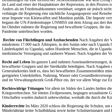
im Land und einer der Hauptakteure der Repression, in den Prozess n
Anders als im Friedensabkommen vereinbart, sorgten sie jedoch nicht 
verhängte die Regierung eine nächtliche Ausgangssperre und Reiseb
neue Importe von Kleinwaffen und Munition publik. Die Importe ver
begann die UN-Friedenstruppe UNMISS mit dem Abzug aus drei ihrer 
Im Oktober nahmen die Regierung und bewaffnete Gruppen, die das F
Pandemie unterbrochen worden.
Rechte von Flüchtlingen und Asylsuchenden
Nach Angaben der Ver
mindestens 17.000 nach Äthiopien, in den Sudan oder nach Uganda f
Länderkapitel zu Uganda), saßen Hunderte Menschen, die in Uganda 
medizinische Versorgung und sauberes Wasser. Nach Angaben der Ver
Recht auf Leben
Im ganzen Land nahmen Auseinandersetzungen, daru
bewaffneter Gruppen und der Streitkräfte beteiligten. Nach Angabe
Generalsekretärs hieß es, dass bei bewaffneten Zusammenstößen min
geeigneten Unterkünften, Nahrung, Wasser oder Gesundheitsversorgun
und im Verwaltungsbezirk Groß-Pibor ein, der vor allem Wege zur E
Rechtswidrige Tötungen
Vor allem im Süden des Landes hielten die
Kriegsverbrechen. Sie töteten Zivilpersonen, begingen sexualisierte 
Ortschaften wurden dadurch unbewohnbar, weshalb die durch die Käm
Kinderrechte
Im März 2020 schloss die Regierung die Schulen, um di
Minderjährige keine Schulbildung sowie keine Schulspeisungen und 