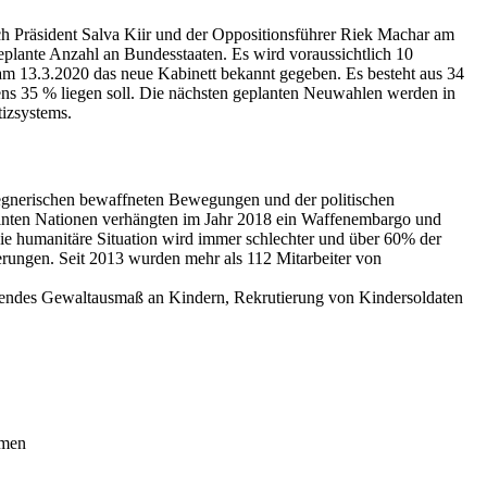
 Präsident Salva Kiir und der Oppositionsführer Riek Machar am
eplante Anzahl an Bundesstaaten. Es wird voraussichtlich 10
am 13.3.2020 das neue Kabinett bekannt gegeben. Es besteht aus 34
tens 35 % liegen soll. Die nächsten geplanten Neuwahlen werden in
tizsystems.
egnerischen bewaffneten Bewegungen und der politischen
einten Nationen verhängten im Jahr 2018 ein Waffenembargo und
Die humanitäre Situation wird immer schlechter und über 60% der
erungen. Seit 2013 wurden mehr als 112 Mitarbeiter von
ckendes Gewaltausmaß an Kindern, Rekrutierung von Kindersoldaten
mmen