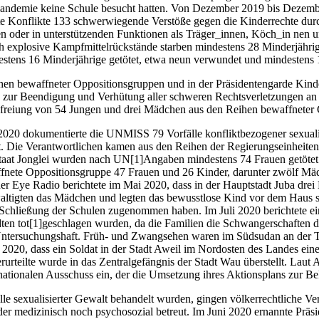
 Pandemie keine Schule besucht hatten. Von Dezember 2019 bis Dezemb
e Konflikte 133 schwerwiegende Verstöße gegen die Kinderrechte durc
oder in unterstützenden Funktionen als Träger_innen, Köch_in nen un
rch explosive Kampfmittelrückstände starben mindestens 28 Minderjähr
tens 16 Minderjährige getötet, etwa neun verwundet und mindestens 
en bewaffneter Oppositionsgruppen und in der Präsidentengarde Kinde
zur Beendigung und Verhütung aller schweren Rechtsverletzungen an K
efreiung von 54 Jungen und drei Mädchen aus den Reihen bewaffneter 
0 dokumentierte die UNMISS 79 Vorfälle konfliktbezogener sexualisi
. Die Verantwortlichen kamen aus den Reihen der Regierungseinheiten
aat Jonglei wurden nach UN[1]Angaben mindestens 74 Frauen getöte
affnete Oppositionsgruppe 47 Frauen und 26 Kinder, darunter zwölf Mä
der Eye Radio berichtete im Mai 2020, dass in der Hauptstadt Juba dre
waltigten das Mädchen und legten das bewusstlose Kind vor dem Haus s
chließung der Schulen zugenommen haben. Im Juli 2020 berichtete ei
en tot[1]geschlagen wurden, da die Familien die Schwangerschaften de
 Untersuchungshaft. Früh- und Zwangsehen waren im Südsudan an der Ta
20, dass ein Soldat in der Stadt Aweil im Nordosten des Landes eine 19
rurteilte wurde in das Zentralgefängnis der Stadt Wau überstellt. Lau
nationalen Ausschuss ein, der die Umsetzung ihres Aktionsplans zur Be
e sexualisierter Gewalt behandelt wurden, gingen völkerrechtliche Ver
 medizinisch noch psychosozial betreut. Im Juni 2020 ernannte Präsi