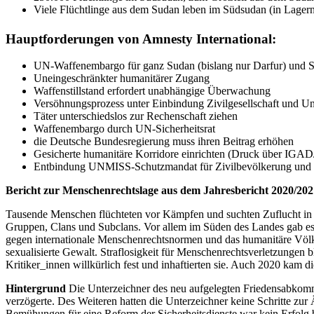
Viele Flüchtlinge aus dem Sudan leben im Südsudan (in Lagern
Hauptforderungen von Amnesty International:
UN-Waffenembargo für ganz Sudan (bislang nur Darfur) und 
Uneingeschränkter humanitärer Zugang
Waffenstillstand erfordert unabhängige Überwachung
Versöhnungsprozess unter Einbindung Zivilgesellschaft und 
Täter unterschiedslos zur Rechenschaft ziehen
Waffenembargo durch UN-Sicherheitsrat
die Deutsche Bundesregierung muss ihren Beitrag erhöhen
Gesicherte humanitäre Korridore einrichten (Druck über IGA
Entbindung UNMISS-Schutzmandat für Zivilbevölkerung und 
Bericht zur Menschenrechtslage aus dem Jahresbericht 2020/202
Tausende Menschen flüchteten vor Kämpfen und suchten Zuflucht in
Gruppen, Clans und Subclans. Vor allem im Süden des Landes gab es
gegen internationale Menschenrechtsnormen und das humanitäre Völke
sexualisierte Gewalt. Straflosigkeit für Menschenrechtsverletzunge
Kritiker_innen willkürlich fest und inhaftierten sie. Auch 2020 kam d
Hintergrund
Die Unterzeichner des neu aufgelegten Friedensabkomme
verzögerte. Des Weiteren hatten die Unterzeichner keine Schritte z
Bemühungen für eine Reform der Sicherheitsdienste war kein Erfolg b