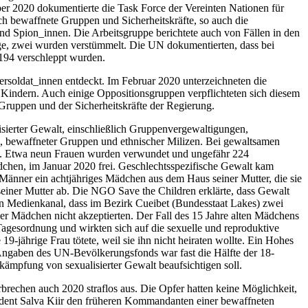
er 2020 dokumentierte die Task Force der Vereinten Nationen für
h bewaffnete Gruppen und Sicherheitskräfte, so auch die
d Spion_innen. Die Arbeitsgruppe berichtete auch von Fällen in den
ige, zwei wurden verstümmelt. Die UN dokumentierten, dass bei
194 verschleppt wurden.
rsoldat_innen entdeckt. Im Februar 2020 unterzeichneten die
indern. Auch einige Oppositionsgruppen verpflichteten sich diesem
Gruppen und der Sicherheitskräfte der Regierung.
erter Gewalt, einschließlich Gruppenvergewaltigungen,
, bewaffneter Gruppen und ethnischer Milizen. Bei gewaltsamen
t. Etwa neun Frauen wurden verwundet und ungefähr 224
dchen, im Januar 2020 frei. Geschlechtsspezifische Gewalt kam
i Männer ein achtjähriges Mädchen aus dem Haus seiner Mutter, die sie
einer Mutter ab. Die NGO Save the Children erklärte, dass Gewalt
n Medienkanal, dass im Bezirk Cueibet (Bundesstaat Lakes) zwei
r Mädchen nicht akzeptierten. Der Fall des 15 Jahre alten Mädchens
gesordnung und wirkten sich auf die sexuelle und reproduktive
-jährige Frau tötete, weil sie ihn nicht heiraten wollte. Ein Hohes
t Angaben des UN-Bevölkerungsfonds war fast die Hälfte der 18-
kämpfung von sexualisierter Gewalt beaufsichtigen soll.
brechen auch 2020 straflos aus. Die Opfer hatten keine Möglichkeit,
dent Salva Kiir den früheren Kommandanten einer bewaffneten