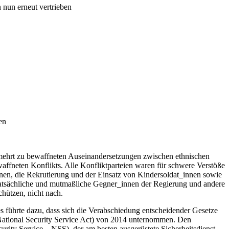
 nun erneut vertrieben
en
mehrt zu bewaffneten Auseinandersetzungen zwischen ethnischen
fneten Konflikts. Alle Konfliktparteien waren für schwere Verstöße
nen, die Rekrutierung und der Einsatz von Kindersoldat_innen sowie
 tatsächliche und mutmaßliche Gegner_innen der Regierung und andere
chützen, nicht nach.
 führte dazu, dass sich die Verabschiedung entscheidender Gesetze
(National Security Service Act) von 2014 unternommen. Den
rity Service – NSS), der am besten ausgerüstete Sicherheitsdienst