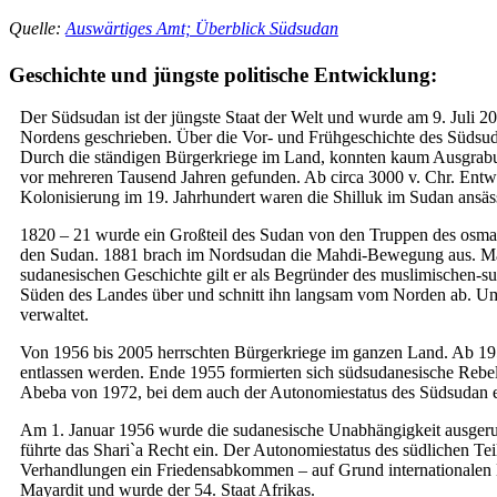
Quelle:
Auswärtiges Amt; Überblick Südsudan
Geschichte und jüngste politische Entwicklung:
Der Südsudan ist der jüngste Staat der Welt und wurde am 9. Juli 2
Nordens geschrieben. Über die Vor- und Frühgeschichte des Südsudan
Durch die ständigen Bürgerkriege im Land, konnten kaum Ausgrabu
vor mehreren Tausend Jahren gefunden. Ab circa 3000 v. Chr. Entwic
Kolonisierung im 19. Jahrhundert waren die Shilluk im Sudan ansäs
1820 – 21 wurde ein Großteil des Sudan von den Truppen des osman
den Sudan. 1881 brach im Nordsudan die Mahdi-Bewegung aus. Mahdi
sudanesischen Geschichte gilt er als Begründer des muslimischen-s
Süden des Landes über und schnitt ihn langsam vom Norden ab. Um
verwaltet.
Von 1956 bis 2005 herrschten Bürgerkriege im ganzen Land. Ab 195
entlassen werden. Ende 1955 formierten sich südsudanesische Reb
Abeba von 1972, bei dem auch der Autonomiestatus des Südsudan e
Am 1. Januar 1956 wurde die sudanesische Unabhängigkeit ausgeruf
führte das Shari`a Recht ein. Der Autonomiestatus des südlichen Te
Verhandlungen ein Friedensabkommen – auf Grund internationalen D
Mayardit und wurde der 54. Staat Afrikas.