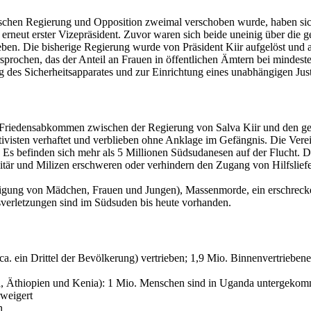
chen Regierung und Opposition zweimal verschoben wurde, haben sich
rneut erster Vizepräsident. Zuvor waren sich beide uneinig über die g
ben. Die bisherige Regierung wurde von Präsident Kiir aufgelöst und 
rsprochen, das der Anteil an Frauen in öffentlichen Ämtern bei mindes
g des Sicherheitsapparates und zur Einrichtung eines unabhängigen Jus
s Friedensabkommen zwischen der Regierung von Salva Kiir und den g
ivisten verhaftet und verblieben ohne Anklage im Gefängnis. Die Ver
. Es befinden sich mehr als 5 Millionen Südsudanesen auf der Flucht. 
litär und Milizen erschweren oder verhindern den Zugang von Hilfslief
waltigung von Mädchen, Frauen und Jungen), Massenmorde, ein erschre
sverletzungen sind im Südsuden bis heute vorhanden.
a. ein Drittel der Bevölkerung) vertrieben; 1,9 Mio. Binnenvertriebene
da, Äthiopien und Kenia): 1 Mio. Menschen sind in Uganda untergeko
rweigert
n