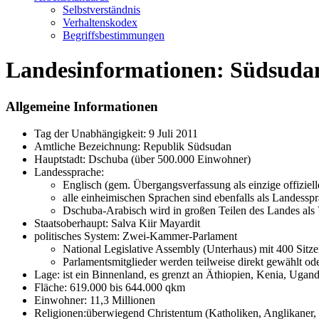
Selbstverständnis
Verhaltenskodex
Begriffsbestimmungen
Landesinformationen: Südsuda
Allgemeine Informationen
Tag der Unabhängigkeit: 9 Juli 2011
Amtliche Bezeichnung: Republik Südsudan
Hauptstadt: Dschuba (über 500.000 Einwohner)
Landessprache:
Englisch (gem. Übergangsverfassung als einzige offiziel
alle einheimischen Sprachen sind ebenfalls als Landessp
Dschuba-Arabisch wird in großen Teilen des Landes als
Staatsoberhaupt: Salva Kiir Mayardit
politisches System: Zwei-Kammer-Parlament
National Legislative Assembly (Unterhaus) mit 400 Sitze
Parlamentsmitglieder werden teilweise direkt gewählt od
Lage: ist ein Binnenland, es grenzt an Äthiopien, Kenia, Uga
Fläche: 619.000 bis 644.000 qkm
Einwohner: 11,3 Millionen
Religionen:überwiegend Christentum (Katholiken, Anglikaner, 