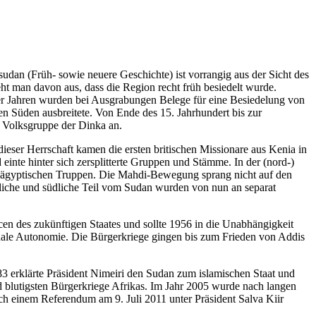
udan (Früh- sowie neuere Geschichte) ist vorrangig aus der Sicht des
ht man davon aus, dass die Region recht früh besiedelt wurde.
r Jahren wurden bei Ausgrabungen Belege für eine Besiedelung von
en Süden ausbreitete. Von Ende des 15. Jahrhundert bis zur
e Volksgruppe der Dinka an.
ser Herrschaft kamen die ersten britischen Missionare aus Kenia in
te hinter sich zersplitterte Gruppen und Stämme. In der (nord-)
h- ägyptischen Truppen. Die Mahdi-Bewegung sprang nicht auf den
iche und südliche Teil vom Sudan wurden von nun an separat
n des zukünftigen Staates und sollte 1956 in die Unabhängigkeit
ale Autonomie. Die Bürgerkriege gingen bis zum Frieden von Addis
 erklärte Präsident Nimeiri den Sudan zum islamischen Staat und
d blutigsten Bürgerkriege Afrikas. Im Jahr 2005 wurde nach langen
h einem Referendum am 9. Juli 2011 unter Präsident Salva Kiir