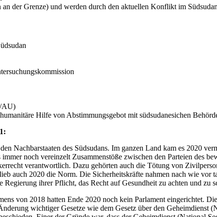
 an der Grenze) und werden durch den aktuellen Konflikt im Südsudan
Südsudan
Untersuchungskommission
D/AU)
humanitäre Hilfe von Abstimmungsgebot mit südsudanesichen Behörd
1:
 den Nachbarstaaten des Südsudans. Im ganzen Land kam es 2020 ver
 immer noch vereinzelt Zusammenstöße zwischen den Parteien des bewaf
rrecht verantwortlich. Dazu gehörten auch die Tötung von Zivilperso
n blieb auch 2020 die Norm. Die Sicherheitskräfte nahmen nach wie vor
ie Regierung ihrer Pflicht, das Recht auf Gesundheit zu achten und zu s
ns von 2018 hatten Ende 2020 noch kein Parlament eingerichtet. Dies
ur Änderung wichtiger Gesetze wie dem Gesetz über den Geheimdienst 
eschieden. Einer der Gründe war, dass der Geheimdienst (National Secu