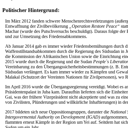
Politischer Hintergrund:
Im März 2012 fanden schwere Menschenrechtsverletzungen (außerger
Entwaffnung der Zivilbevölkerung
„Operation Restore Peace“
stat
Machar (wurde des Putschversuchs beschuldigt). Daraus folgte der
und zur Umsetzung des Friedensabkommens.
Ab Januar 2014 gab es immer wieder Friedensbemühungen durch d
Waffenstillstandsabkommen durch die Regierung des Südsudan in Jub
die Kommission der Afrikanischen Union sowie die Einrichtung e
2015 wurde durch die Regierung und die Sudan
People`s Liberati
Vereinbarung zu den Übergangssicherheitsbestimmungen (z. B. Entm
Südsudan verlängert. Es kam immer wieder zu Kämpfen und Gewalta
Malakal (Schutzort der Vereinten Nationen für Zivilpersonen), wo R
Im April 2016 wurde die Übergangsregierung vereidigt. Wobei es a
Präsidentenpalast in Juba kam. Daraufhin lieferten sich die Einhei
Gai, was der frühere Vizepräsident nicht akzeptierte und was zu ei
von Zivilisten, Plünderungen und willkürliche Inhaftierungen) in d
2017 bildeten sich neue Oppositionsgruppen, darunter die
National 
Intergovermental Authority on Development (IGAD)
aufgenommen, d
flammten erneut Kämpfe in der Region um Yei auf. Seitdem hat sich
Sudan
um ein Jahr.