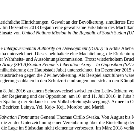
ichtliche Hinrichtungen, Gewalt an der Bevölkerung, simuliertes Ert
t. Im Dezember 2013 begann eine gewaltsame Eskalation des Machtkam
 Einsatz von
United Nations Mission in the Republic of South Sudan 
ie
Intergovermental Authority on Development (IGAD)
in Addis Abeba,
a unterzeichnet. Dieses beinhaltete eine Machtteilung, die Einrichtun
iner Wahrheits- und Aussöhnungskommission. Trotzt wiederholtem Br
on Army (SPLA)/Sudan People`s Liberation Army – In Opposition (SPL
ilitarisierung der Hauptstadt Juba) unterzeichnet. Im Dezember 2015
usbrüchen gegen die Zivilbevölkerung. Als Beispiel anzuführen wäre
egierungssoldaten in den Schutzort eindrangen und sich an den Kämpfe
m 8. Juli 2016 zu einem Schusswechsel zwischen den Leibwächtern vo
ten der Regierung und der Opposition, am 10. und 11. Juli 2016, in Jub
ner Spaltung der Sudanesischen Volksbefreiungsbewegung/- Armee in Opp
en Bezirken Lainya, Yei, Kajo- Keji, Morobo und Maridi.
Salvation Front
unter General Thomas Cirillo Swaka. Von August bis 
ie zu der Unterzeichnung einer Vereinbarung über die Einstellung der
 die Lage im Südsudan nicht elementar verbessert. Im März 2018 verl