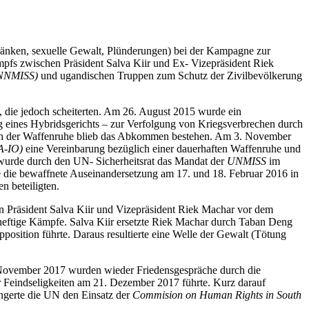
ränken, sexuelle Gewalt, Plünderungen) bei der Kampagne zur
pfs zwischen Präsident Salva Kiir und Ex- Vizepräsident Riek
(UNNMISS)
und ugandischen Truppen zum Schutz der Zivilbevölkerung
 die jedoch scheiterten. Am 26. August 2015 wurde ein
g eines Hybridsgerichts – zur Verfolgung von Kriegsverbrechen durch
uch der Waffenruhe blieb das Abkommen bestehen. Am 3. November
A-IO)
eine Vereinbarung bezüglich einer dauerhaften Waffenruhe und
 wurde durch den UN- Sicherheitsrat das Mandat der
UNMISS
im
 die bewaffnete Auseinandersetzung am 17. und 18. Februar 2016 in
n beteiligten.
n Präsident Salva Kiir und Vizepräsident Riek Machar vor dem
a heftige Kämpfe. Salva Kiir ersetzte Riek Machar durch Taban Deng
osition führte. Daraus resultierte eine Welle der Gewalt (Tötung
November 2017 wurden wieder Friedensgespräche durch die
 Feindseligkeiten am 21. Dezember 2017 führte. Kurz darauf
ängerte die UN den Einsatz der
Commision on Human Rights in South