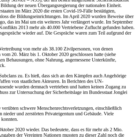
 Bildung der neuen Übergangsregierung der nationalen Einheit.
staaten im März 2020 die ersten Covid-19-Fälle bestätigten,
loss die Bildungseinrichtungen. Im April 2020 wurden Beweise über
o, das im Mai um ein weiteres Jahr verlängert wurde. Im September
onflikts 2013 mehr als 40.000 Vertriebene Zuflucht gefunden haben.
sgespräche wieder auf. Die Gespräche waren zum Teil aufgrund der
Vertreibung von mehr als 38.100 Zivilpersonen, von denen
vom 20. März bis 1. Oktober 2020 geschlossen hatte (siehe
ßigen Behausungen, ohne Nahrung, angemessene Unterkünfte,
ck.
ubclans zu. Es hieß, dass sich an den Kämpfen auch Angehörige
ffen von staatlichen Akteuren. In Berichten des UN-
tausende wurden demnach vertrieben und hatten keinen Zugang zu
huss zur Untersuchung der Sicherheitslage im Bundesstaat Jonglei
e verübten schwere Menschenrechtsverletzungen, einschließlich
en nieder und zerstörten Privateigentum und Gebäude. Viele
 konnten.
tober 2020 wieder. Das bedeutete, dass es für mehr als 2 Mio.
ngaben der Vereinten Nationen mussten zu dieser Zahl noch die