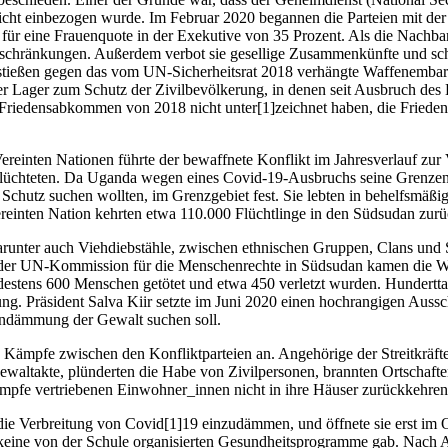
icht einbezogen wurde. Im Februar 2020 begannen die Parteien mit der
für eine Frauenquote in der Exekutive von 35 Prozent. Als die Nachbar
eschränkungen. Außerdem verbot sie gesellige Zusammenkünfte und sch
stießen gegen das vom UN-Sicherheitsrat 2018 verhängte Waffenembarg
Lager zum Schutz der Zivilbevölkerung, in denen seit Ausbruch des K
riedensabkommen von 2018 nicht unter[1]zeichnet haben, die Frieden
einten Nationen führte der bewaffnete Konflikt im Jahresverlauf zur 
lüchteten. Da Uganda wegen eines Covid-19-Ausbruchs seine Grenzen 
Schutz suchen wollten, im Grenzgebiet fest. Sie lebten in behelfsmä
einten Nation kehrten etwa 110.000 Flüchtlinge in den Südsudan zurü
nter auch Viehdiebstähle, zwischen ethnischen Gruppen, Clans und S
n der UN-Kommission für die Menschenrechte in Südsudan kamen die Wa
destens 600 Menschen getötet und etwa 450 verletzt wurden. Hundert
g. Präsident Salva Kiir setzte im Juni 2020 einen hochrangigen Aussc
indämmung der Gewalt suchen soll.
 Kämpfe zwischen den Konfliktparteien an. Angehörige der Streitkräft
Gewaltakte, plünderten die Habe von Zivilpersonen, brannten Ortschaft
pfe vertriebenen Einwohner_innen nicht in ihre Häuser zurückkehren
e Verbreitung von Covid[1]19 einzudämmen, und öffnete sie erst im Ok
keine von der Schule organisierten Gesundheitsprogramme gab. Nach A