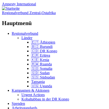
Amnesty
International
Regionalverbund Zentral-Ostafrika
Hauptmenü
Zum
Regionalverbund
Inhalt
Länder
springen
🇪🇹 Äthiopien
🇧🇮 Burundi
🇨🇩 DR Kongo
🇪🇷 Eritrea
🇰🇪 Kenia
🇷🇼 Ruanda
🇸🇴 Somalia
🇸🇩 Sudan
🇸🇸 Südsudan
Tansania
🇺🇬 Uganda
Kampagnen & Aktionen
Urgent Actions
Kobaltabbau in der DR Kongo
Spenden
Arbeitsstandards