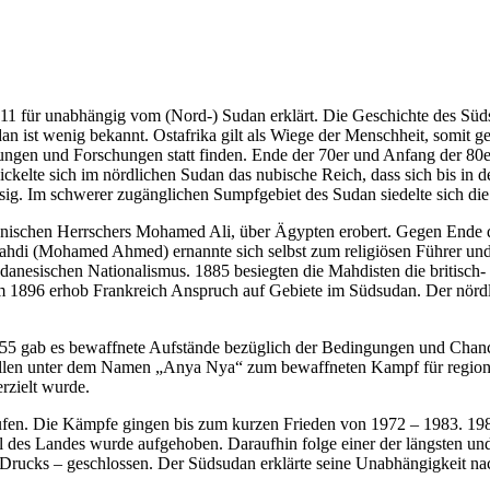
011 für unabhängig vom (Nord-) Sudan erklärt. Die Geschichte des Süds
 ist wenig bekannt. Ostafrika gilt als Wiege der Menschheit, somit ge
ngen und Forschungen statt finden. Ende der 70er und Anfang der 80e
kelte sich im nördlichen Sudan das nubische Reich, dass sich bis in d
sig. Im schwerer zugänglichen Sumpfgebiet des Sudan siedelte sich di
ischen Herrschers Mohamed Ali, über Ägypten erobert. Gegen Ende die
 (Mohamed Ahmed) ernannte sich selbst zum religiösen Führer und ein
udanesischen Nationalismus. 1885 besiegten die Mahdisten die britisc
 1896 erhob Frankreich Anspruch auf Gebiete im Südsudan. Der nördl
5 gab es bewaffnete Aufstände bezüglich der Bedingungen und Chance
ellen unter dem Namen „Anya Nya“ zum bewaffneten Kampf für region
rzielt wurde.
en. Die Kämpfe gingen bis zum kurzen Frieden von 1972 – 1983. 1983
il des Landes wurde aufgehoben. Daraufhin folge einer der längsten un
rucks – geschlossen. Der Südsudan erklärte seine Unabhängigkeit nac