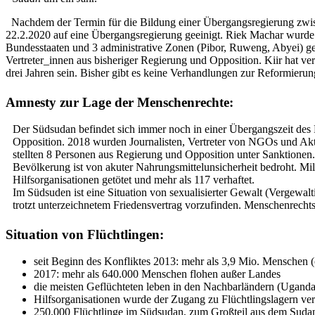
Nachdem der Termin für die Bildung einer Übergangsregierung zwis
22.2.2020 auf eine Übergangsregierung geeinigt. Riek Machar wurde e
Bundesstaaten und 3 administrative Zonen (Pibor, Ruweng, Abyei) ge
Vertreter_innen aus bisheriger Regierung und Opposition. Kiir hat ve
drei Jahren sein. Bisher gibt es keine Verhandlungen zur Reformierun
Amnesty zur Lage der Menschenrechte:
Der Südsudan befindet sich immer noch in einer Übergangszeit de
Opposition. 2018 wurden Journalisten, Vertreter von NGOs und Akt
stellten 8 Personen aus Regierung und Opposition unter Sanktionen
Bevölkerung ist von akuter Nahrungsmittelunsicherheit bedroht. Mi
Hilfsorganisationen getötet und mehr als 117 verhaftet.
Im Südsuden ist eine Situation von sexualisierter Gewalt (Verge
trotzt unterzeichnetem Friedensvertrag vorzufinden. Menschenrecht
Situation von Flüchtlingen:
seit Beginn des Konfliktes 2013: mehr als 3,9 Mio. Menschen (c
2017: mehr als 640.000 Menschen flohen außer Landes
die meisten Geflüchteten leben in den Nachbarländern (Ugan
Hilfsorganisationen wurde der Zugang zu Flüchtlingslagern ve
250.000 Flüchtlinge im Südsudan, zum Großteil aus dem Suda