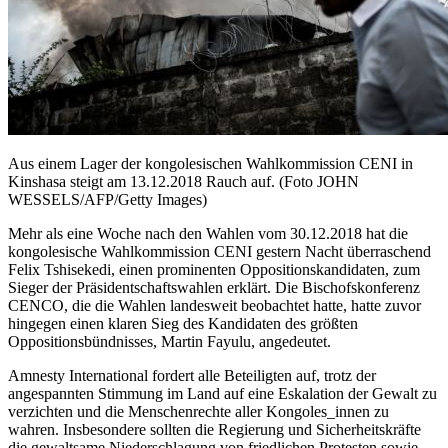
Aus einem Lager der kongolesischen Wahlkommission CENI in
Kinshasa steigt am 13.12.2018 Rauch auf. (Foto JOHN
WESSELS/AFP/Getty Images)
Mehr als eine Woche nach den Wahlen vom 30.12.2018 hat die
kongolesische Wahlkommission CENI gestern Nacht überraschend
Felix Tshisekedi, einen prominenten Oppositionskandidaten, zum
Sieger der Präsidentschaftswahlen erklärt. Die Bischofskonferenz
CENCO, die die Wahlen landesweit beobachtet hatte, hatte zuvor
hingegen einen klaren Sieg des Kandidaten des größten
Oppositionsbündnisses, Martin Fayulu, angedeutet.
Amnesty International fordert alle Beteiligten auf, trotz der
angespannten Stimmung im Land auf eine Eskalation der Gewalt zu
verzichten und die Menschenrechte aller Kongoles_innen zu
wahren. Insbesondere sollten die Regierung und Sicherheitskräfte
die gewaltsame Niederschlagung von friedlichen Protesten sowie