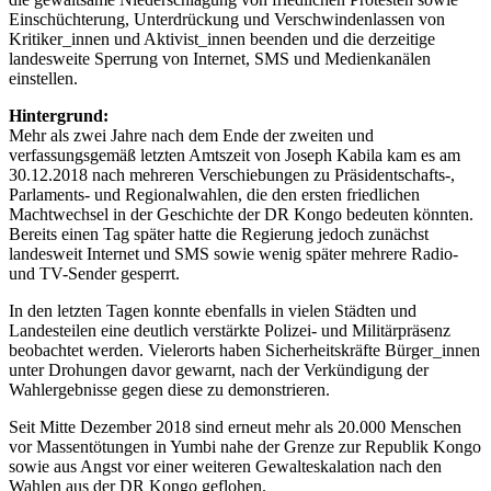
Einschüchterung, Unterdrückung und Verschwindenlassen von
Kritiker_innen und Aktivist_innen beenden und die derzeitige
landesweite Sperrung von Internet, SMS und Medienkanälen
einstellen.
Hintergrund:
Mehr als zwei Jahre nach dem Ende der zweiten und
verfassungsgemäß letzten Amtszeit von Joseph Kabila kam es am
30.12.2018 nach mehreren Verschiebungen zu Präsidentschafts-,
Parlaments- und Regionalwahlen, die den ersten friedlichen
Machtwechsel in der Geschichte der DR Kongo bedeuten könnten.
Bereits einen Tag später hatte die Regierung jedoch zunächst
landesweit Internet und SMS sowie wenig später mehrere Radio-
und TV-Sender gesperrt.
In den letzten Tagen konnte ebenfalls in vielen Städten und
Landesteilen eine deutlich verstärkte Polizei- und Militärpräsenz
beobachtet werden. Vielerorts haben Sicherheitskräfte Bürger_innen
unter Drohungen davor gewarnt, nach der Verkündigung der
Wahlergebnisse gegen diese zu demonstrieren.
Seit Mitte Dezember 2018 sind erneut mehr als 20.000 Menschen
vor Massentötungen in Yumbi nahe der Grenze zur Republik Kongo
sowie aus Angst vor einer weiteren Gewalteskalation nach den
Wahlen aus der DR Kongo geflohen.