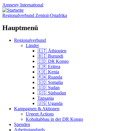
Amnesty
International
Regionalverbund Zentral-Ostafrika
Hauptmenü
Zum
Regionalverbund
Inhalt
Länder
springen
🇪🇹 Äthiopien
🇧🇮 Burundi
🇨🇩 DR Kongo
🇪🇷 Eritrea
🇰🇪 Kenia
🇷🇼 Ruanda
🇸🇴 Somalia
🇸🇩 Sudan
🇸🇸 Südsudan
Tansania
🇺🇬 Uganda
Kampagnen & Aktionen
Urgent Actions
Kobaltabbau in der DR Kongo
Spenden
Arbeitsstandards