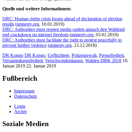
Quelle und weitere Informationen:
DRC: Human rights crisis looms ahead of declaration of election
results
(
amnesty.org
, 10.01.2019)
DRC: Authorities must reopen media outlets annach den Wahlend
end crackdown on internet freedom
(
amnesty.org
, 03.01.2019)
DRC: Authorities must facilitate the right to protest peacefully to
prevent further violence
(
amnesty.org
, 23.12.2018)
DR Kongo
DR Kongo
,
Geflüchtete
,
Polizeigewalt
,
Pressefreiheit
,
Versammlungsfreiheit
,
Verschwindenlassen
,
Wahlen DRK 2018
10.
Januar 2019
22. Januar 2019
Fußbereich
Impressum
Datenschutz
Login
Archiv
Soziale Medien