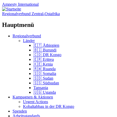
Amnesty
International
Regionalverbund Zentral-Ostafrika
Hauptmenü
Zum
Regionalverbund
Inhalt
Länder
springen
🇪🇹 Äthiopien
🇧🇮 Burundi
🇨🇩 DR Kongo
🇪🇷 Eritrea
🇰🇪 Kenia
🇷🇼 Ruanda
🇸🇴 Somalia
🇸🇩 Sudan
🇸🇸 Südsudan
Tansania
🇺🇬 Uganda
Kampagnen & Aktionen
Urgent Actions
Kobaltabbau in der DR Kongo
Spenden
Arbeitsstandards