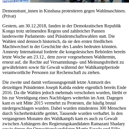
Demonstrant_innen in Kinshasa protestieren gegen Wahlmaschinen.
(Privat)
Gestern, am 30.12.2018, fanden in der Demokratischen Republik
Kongo trotz strömenden Regens und zahlreicher Pannen
landesweite Parlaments- und Präsidentschaftswahlen statt. Die
Wahlen sind dennoch historisch, da sie den ersten friedlichen
Machtwechsel in der Geschichte des Landes bedeuten könnten.
Amnesty International forderte die kongolesischen Behörden bereits
letzte Woche am 23.12., dem zuvor vorgesehenen Wahltermin,
erneut auf, die Rechte auf Versammlungs- und Meinungsfreiheit zu
gewährleisten sowie für Gewalt während der Wahlkampfperiode
verantwortliche Personen zur Rechenschaft zu ziehen.
Die zweite und damit verfassungsgemäß letzte Amtszeit des
derzeitigen Präsidenten Joseph Kabila endete eigentlich bereits Ende
2016. Da die Wahlen jedoch mehrmals verschoben wurden, bleibt er
bis zur Vereidigung eines Nachfolgers weiterhin im Amt. Dagegen
kam es seit Mitte 2015 vermehrt zu Protesten, die häufig brutal
niedergeschlagen wurden. Dabei wurden mindestens 300 Menschen
durch Sicherheitskräfte getötet, Tausende wurden verhaftet. In den
vergangenen Monaten des Wahlkampfs kam es auch zu Gewalt
zwischen Anhängern des Regierungskandidaten Ramazani Shadary
sowie denen der Oppositionskandidaten Martin Fayulu und Félix