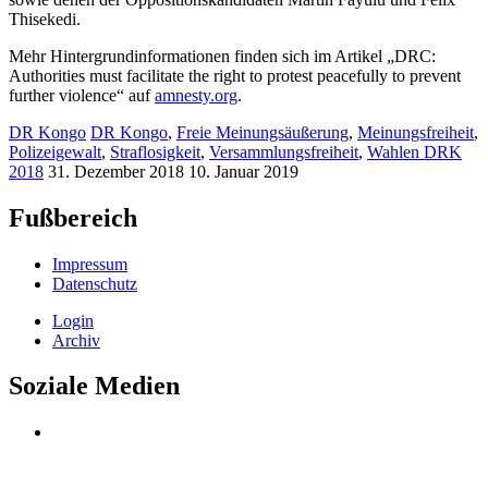
Thisekedi.
Mehr Hintergrundinformationen finden sich im Artikel „DRC:
Authorities must facilitate the right to protest peacefully to prevent
further violence“ auf
amnesty.org
.
DR Kongo
DR Kongo
,
Freie Meinungsäußerung
,
Meinungsfreiheit
,
Polizeigewalt
,
Straflosigkeit
,
Versammlungsfreiheit
,
Wahlen DRK
2018
31. Dezember 2018
10. Januar 2019
Fußbereich
Impressum
Datenschutz
Login
Archiv
Soziale Medien