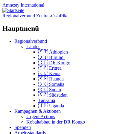
Amnesty
International
Regionalverbund Zentral-Ostafrika
Hauptmenü
Zum
Regionalverbund
Inhalt
Länder
springen
🇪🇹 Äthiopien
🇧🇮 Burundi
🇨🇩 DR Kongo
🇪🇷 Eritrea
🇰🇪 Kenia
🇷🇼 Ruanda
🇸🇴 Somalia
🇸🇩 Sudan
🇸🇸 Südsudan
Tansania
🇺🇬 Uganda
Kampagnen & Aktionen
Urgent Actions
Kobaltabbau in der DR Kongo
Spenden
Arbeitsstandards